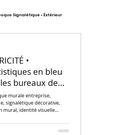
esque Signalétique • Éxtérieur
hésif
ICITÉ •
tistiques en bleu
 les bureaux de
 artistique
ue murale entreprise,
ce, signalétique décorative,
n mural, identité visuelle
prise, Grand Est, STUDIO VÉBÉ,
l professionnel, vitrine,