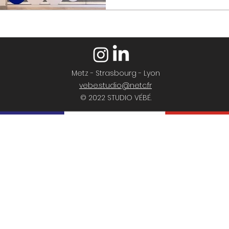
Metz - Strasbourg - Lyon
vebe.studio@netc.fr
© 2022 STUDIO VÉBÉ.