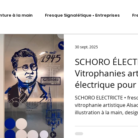
nture à la main
Fresque Signalétique • Entreprises
Fr
Signalétique artistique
Fresque murale • Impression ad
30 sept. 2025
SCHORO ÉLECTR
Fresque Signalétique • Sculptures
DA • Identité visuelle
Vitrophanies ar
électrique pour
me
Scénographie d'exposition
Total covering véhicules
l'entreprise
SCHORO ELECTRICTE • fresq
vitrophanie artistique Alsa
illustration à la main, desig
corporate, bureaux d’entre
projet sur-mesure, art mura
vitrophanie floutée.