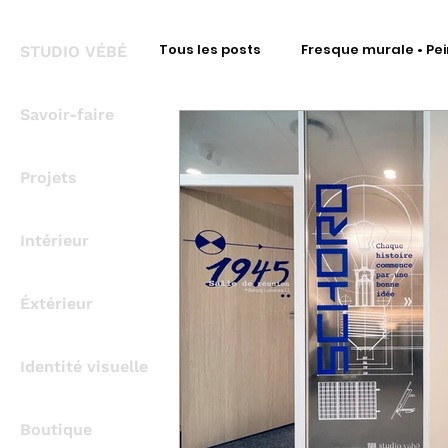
Tous les posts
Fresque murale • Pei
STUDIO VÉBÉ
Savoir-faire
Fresque Signalétique • Intérieur
Projets
Fresque Signalétique • Covering
Intérieur
Fresque métal • Découpe à la for
Éxtérieur
Identité visuelle
Bureau d'Étude Signalétique
Boutique