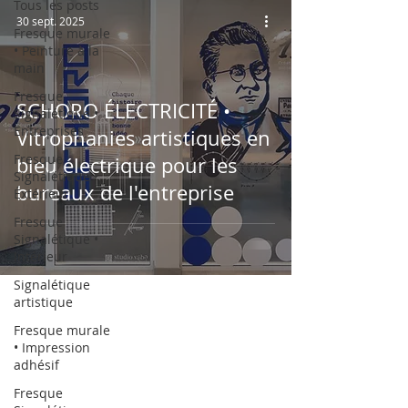
Tous les posts
30 sept. 2025
Fresque murale
• Peinture à la
main
Fresque
SCHORO ÉLECTRICITÉ •
Signalétique •
Entreprises
Vitrophanies artistiques en
Fresque
bleu électrique pour les
Signalétique •
bureaux de l'entreprise
Éxtérieur
Fresque
Signalétique •
Intérieur
Signalétique
artistique
Fresque murale
• Impression
adhésif
Fresque