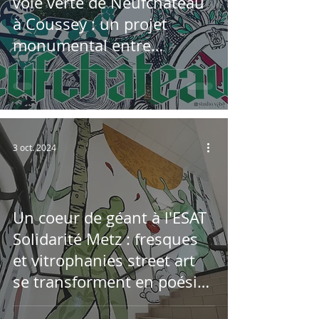
voie verte de Neufchâteau
à Coussey : un projet
monumental entre
fresques, sculptures et
signalétiques
3 oct. 2024
Un coeur de géant à l'ESAT
Solidarité Metz : fresques
et vitrophanies street art
se transforment en poésie
humaine