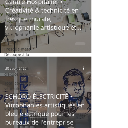
Centre Hospitalier •
Signalétique •
Covering
Créativité & technicité en
Fresque
fresque murale,
Signalétique •
Sculptures
vitrophanie artistique et
signalétique
DA • Identité
visuelle
Fresque métal •
Découpe à la
forme
Scénographie
30 sept. 2025
d'exposition
Total covering
véhicules
artistique
SCHORO ÉLECTRICITÉ •
Bureau d'Étude
Vitrophanies artistiques en
Signalétique
bleu électrique pour les
bureaux de l'entreprise