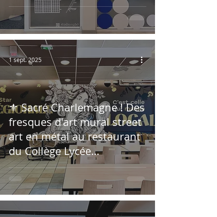
1 sept. 2025
⚜️ Sacré Charlemagne ! Des
fresques d'art mural street
art en métal au restaurant
du Collège Lycée
Charlemagne de Thionville