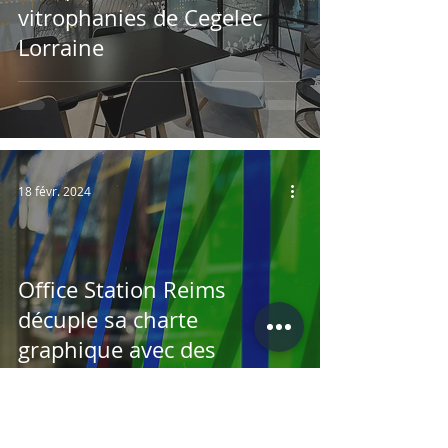
vitrophanies de Cegelec
Lorraine
18 févr. 2024
Office Station Reims
décuple sa charte
graphique avec des
fresques, des vitrophanies
et des signalétiques
artistiques haut-de-gamme