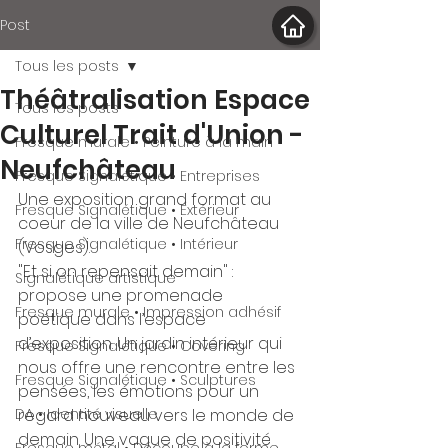
Post
Tous les posts
Théâtralisation Espace
Tous les posts
Culturel Trait d'Union -
Fresque murale • Peinture à la main
Neufchâteau
Fresque Signalétique • Entreprises
Une exposition grand format au 
Fresque Signalétique • Éxtérieur
coeur de la ville de Neufchâteau 
Fresque Signalétique • Intérieur
(Vosges).
"Et si on repensait demain" : 
Signalétique artistique
propose une promenade 
Fresque murale • Impression adhésif
poétique dans l’espace 
d’exposition. Un jardin intérieur qui 
Fresque Signalétique • Covering
nous offre une rencontre entre les
Fresque Signalétique • Sculptures
pensées, les émotions pour un 
DA • Identité visuelle
regard nouveau vers le monde de 
demain. Une vague de positivité 