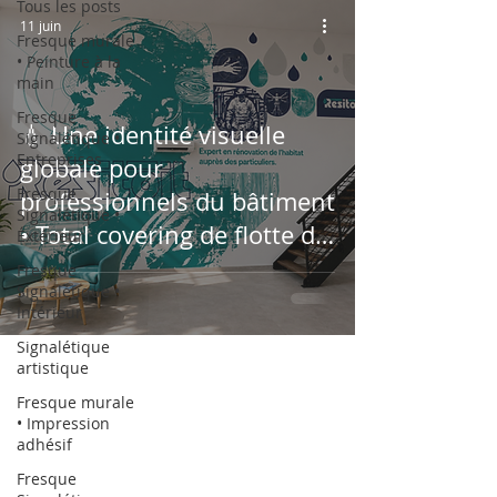
Tous les posts
11 juin
Fresque murale
• Peinture à la
main
Fresque
💧 Une identité visuelle
Signalétique •
Entreprises
globale pour
Fresque
professionnels du bâtiment
Signalétique •
• Total covering de flotte de
Éxtérieur
véhicules, vitrophanie,
Fresque
Signalétique •
signalétique et fresque
Intérieur
d'art mural
Signalétique
artistique
Fresque murale
• Impression
adhésif
Fresque