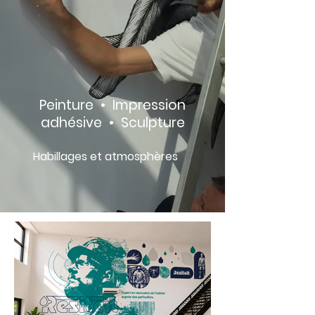
Peinture •
Impression
adhésive •
Sculpture
Habillages et atmosphères