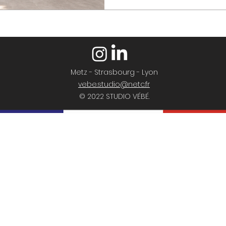
Metz - Strasbourg - Lyon
vebe.studio@netc.fr
© 2022 STUDIO VÉBÉ.