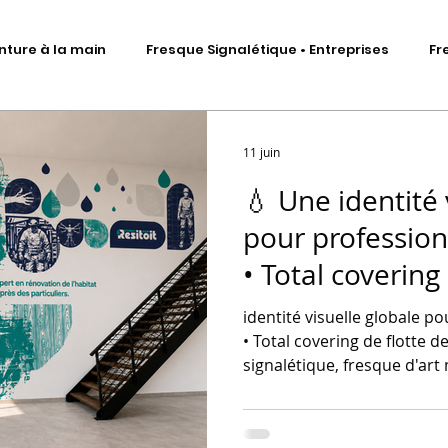
nture à la main
Fresque Signalétique • Entreprises
Fr
Signalétique artistique
Fresque murale • Impression ad
11 juin
💧 Une identité 
Fresque Signalétique • Sculptures
DA • Identité visuelle
pour professio
• Total covering
me
Scénographie d'exposition
Total covering véhicules
véhicules, vitro
identité visuelle globale p
signalétique et 
• Total covering de flotte d
signalétique, fresque d'ar
mural