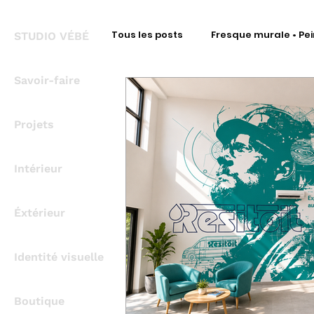
Tous les posts
Fresque murale • Pei
STUDIO VÉBÉ
Savoir-faire
Fresque Signalétique • Intérieur
Projets
Fresque Signalétique • Covering
Intérieur
Fresque métal • Découpe à la for
Éxtérieur
Identité visuelle
Bureau d'Étude Signalétique
Boutique