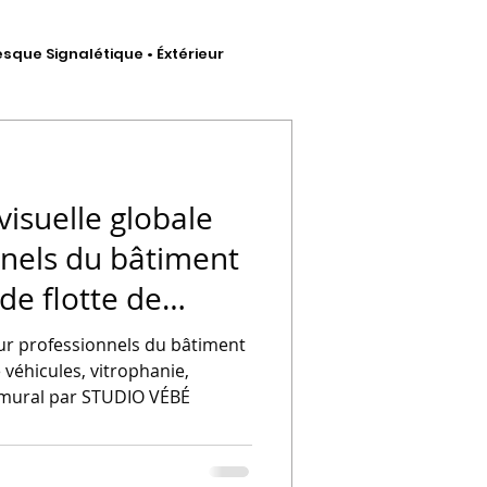
esque Signalétique • Éxtérieur
hésif
visuelle globale
nnels du bâtiment
 de flotte de
 artistique
phanie,
our professionnels du bâtiment
fresque d'art
e véhicules, vitrophanie,
t mural par STUDIO VÉBÉ