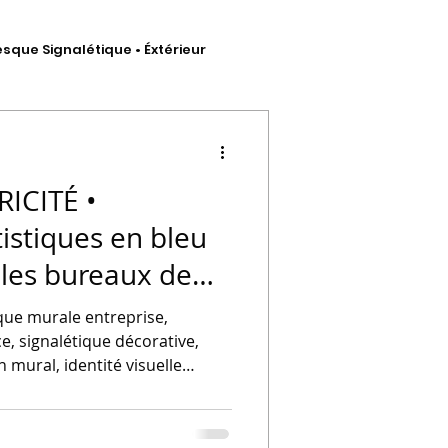
esque Signalétique • Éxtérieur
hésif
ICITÉ •
tistiques en bleu
 les bureaux de
 artistique
ue murale entreprise,
ce, signalétique décorative,
n mural, identité visuelle
prise, Grand Est, STUDIO VÉBÉ,
l professionnel, vitrine,