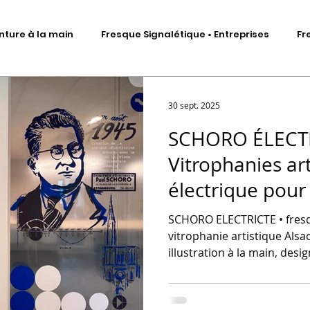
nture à la main
Fresque Signalétique • Entreprises
Fr
Signalétique artistique
Fresque murale • Impression ad
30 sept. 2025
SCHORO ÉLECTR
Fresque Signalétique • Sculptures
DA • Identité visuelle
Vitrophanies ar
électrique pour
me
Scénographie d'exposition
Total covering véhicules
l'entreprise
SCHORO ELECTRICTE • fresq
vitrophanie artistique Alsa
illustration à la main, desig
corporate, bureaux d’entre
projet sur-mesure, art mura
vitrophanie floutée.