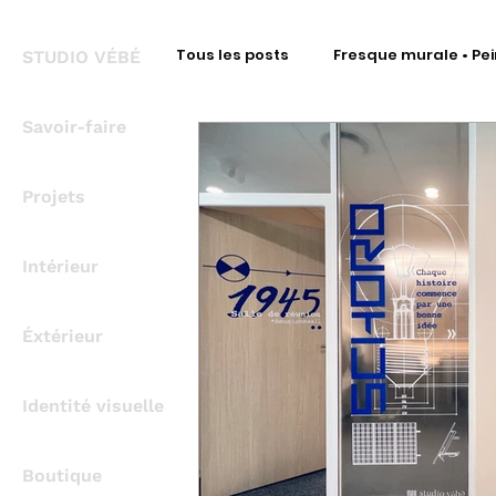
Tous les posts
Fresque murale • Pei
STUDIO VÉBÉ
Savoir-faire
Fresque Signalétique • Intérieur
Projets
Fresque Signalétique • Covering
Intérieur
Fresque métal • Découpe à la for
Éxtérieur
Identité visuelle
Bureau d'Étude Signalétique
Boutique