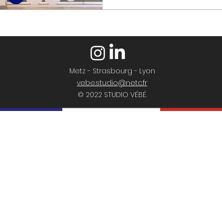
Metz - Strasbourg - Lyon
vebe.studio@netc.fr
© 2022 STUDIO VÉBÉ.