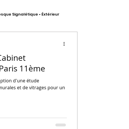
esque Signalétique • Éxtérieur
hésif
Cabinet
- Paris 11ème
eption d'une étude
 artistique
murales et de vitrages pour un