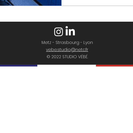
Metz - Strasbourg - Lyon
vebe.studio@netc.fr
© 2022 STUDIO VÉBÉ.