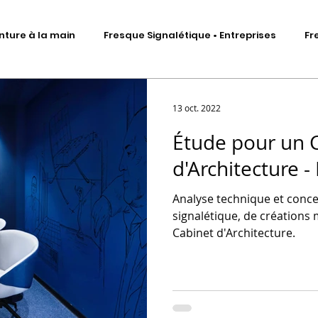
nture à la main
Fresque Signalétique • Entreprises
Fr
Signalétique artistique
Fresque murale • Impression ad
13 oct. 2022
Étude pour un 
Fresque Signalétique • Sculptures
DA • Identité visuelle
d'Architecture 
Analyse technique et conc
me
Scénographie d'exposition
Total covering véhicules
signalétique, de créations 
Cabinet d'Architecture.