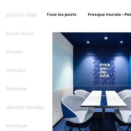
Tous les posts
Fresque murale • Pei
STUDIO VÉBÉ
Savoir-faire
Fresque Signalétique • Intérieur
Projets
Fresque Signalétique • Covering
Intérieur
Fresque métal • Découpe à la for
Éxtérieur
Identité visuelle
Bureau d'Étude Signalétique
Boutique