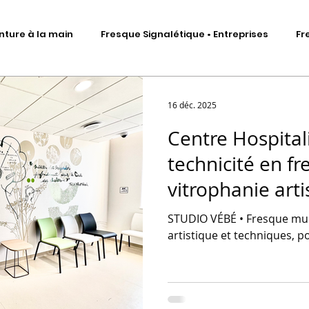
nture à la main
Fresque Signalétique • Entreprises
Fr
Signalétique artistique
Fresque murale • Impression ad
16 déc. 2025
Centre Hospitali
Fresque Signalétique • Sculptures
DA • Identité visuelle
technicité en f
vitrophanie arti
me
Scénographie d'exposition
Total covering véhicules
signalétique
STUDIO VÉBÉ • Fresque mura
artistique et techniques, p