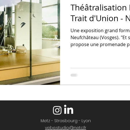
Théâtralisation
Trait d'Union -
Une exposition grand format
Neufchâteau (Vosges). "Et s
propose une promenade po
Metz - Strasbourg - Lyon
vebe.studio@netc.fr