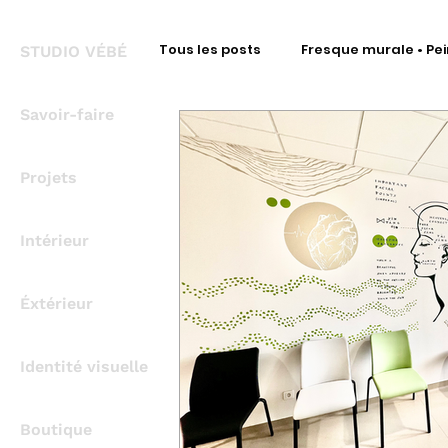
Tous les posts
Fresque murale • Pei
STUDIO VÉBÉ
Savoir-faire
Fresque Signalétique • Intérieur
Projets
Fresque Signalétique • Covering
Intérieur
Fresque métal • Découpe à la for
Éxtérieur
Identité visuelle
Bureau d'Étude Signalétique
Boutique