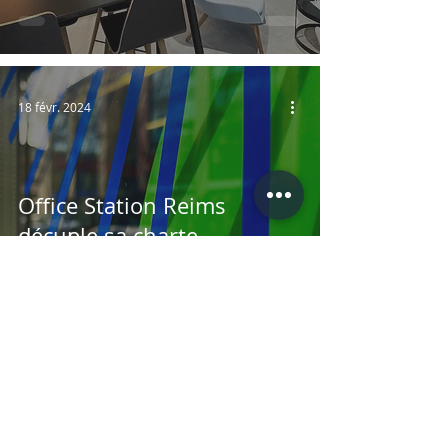
18 févr. 2024
Office Station Reims
décuple sa charte
graphique avec des
fresques, des vitrophanies
et des signalétiques
artistiques haut-de-gamme
23 janv. 2024