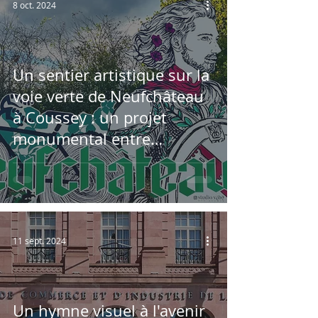
8 oct. 2024
Un sentier artistique sur la
voie verte de Neufchâteau
à Coussey : un projet
monumental entre
fresques, sculptures et
signalétiques
11 sept. 2024
Un hymne visuel à l'avenir