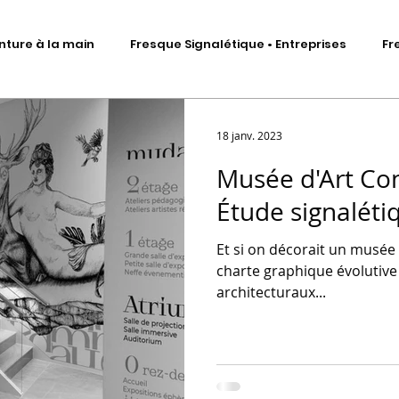
nture à la main
Fresque Signalétique • Entreprises
Fr
Signalétique artistique
Fresque murale • Impression ad
18 janv. 2023
Musée d'Art Co
Fresque Signalétique • Sculptures
DA • Identité visuelle
Étude signalét
Et si on décorait un musée 
me
Scénographie d'exposition
Total covering véhicules
charte graphique évolutive 
architecturaux...