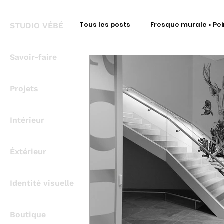
Tous les posts
Fresque murale • Pei
STUDIO VÉBÉ
Savoir-faire
Fresque Signalétique • Intérieur
Projets
Fresque Signalétique • Covering
Intérieur
Fresque métal • Découpe à la for
Éxtérieur
Identité visuelle
Bureau d'Étude Signalétique
Boutique