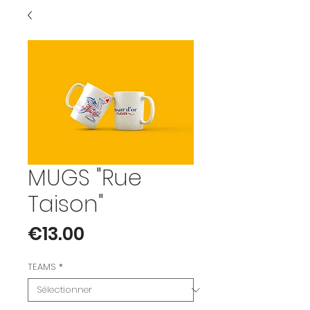
MUGS "Rue
Taison"
Prix
€13.00
TEAMS
*