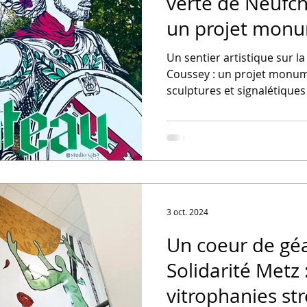
verte de Neufch
un projet monu
fresques, sculpt
Un sentier artistique sur l
signalétiques
Coussey : un projet monum
sculptures et signalétiques
3 oct. 2024
Un coeur de géa
Solidarité Metz 
vitrophanies str