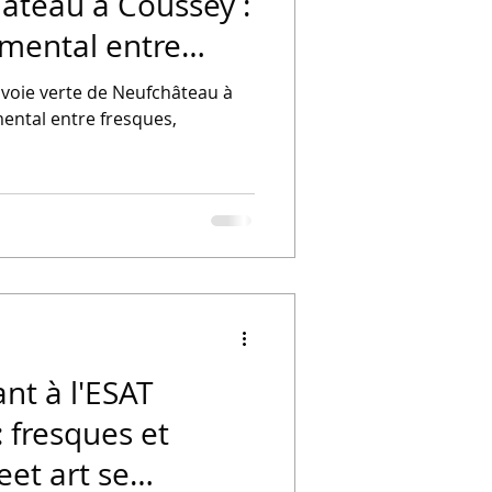
âteau à Coussey :
mental entre
ures et
a voie verte de Neufchâteau à
ental entre fresques,
nt à l'ESAT
: fresques et
eet art se