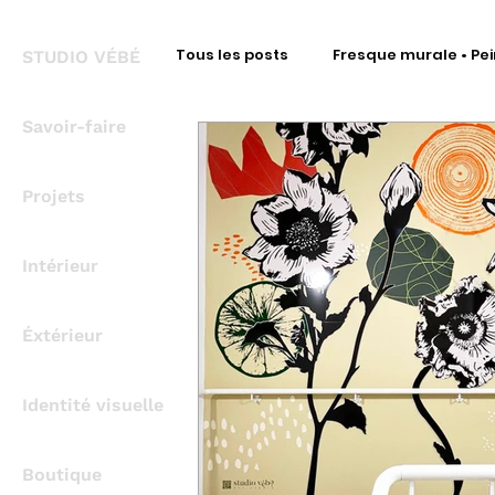
Tous les posts
Fresque murale • Pei
STUDIO VÉBÉ
Savoir-faire
Fresque Signalétique • Intérieur
Projets
Fresque Signalétique • Covering
Intérieur
Fresque métal • Découpe à la for
Éxtérieur
Identité visuelle
Bureau d'Étude Signalétique
Boutique