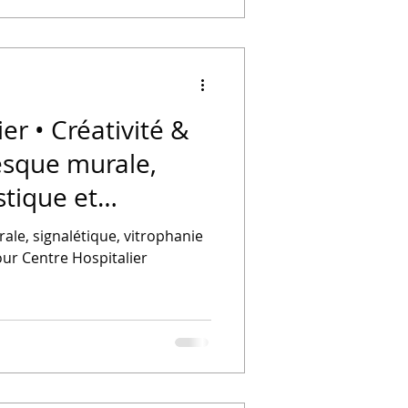
er • Créativité &
resque murale,
stique et
le, signalétique, vitrophanie
our Centre Hospitalier