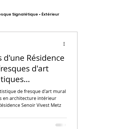
esque Signalétique • Éxtérieur
hésif
s d'une Résidence
Fresques d'art
étiques
 artistique
tistique de fresque d'art mural
s en architecture intérieur
sidence Senoir Vivest Metz