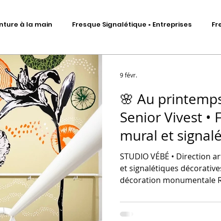
nture à la main
Fresque Signalétique • Entreprises
Fr
Signalétique artistique
Fresque murale • Impression ad
9 févr.
🌸 Au printemp
Fresque Signalétique • Sculptures
DA • Identité visuelle
Senior Vivest • 
mural et signal
me
Scénographie d'exposition
Total covering véhicules
décoratives
STUDIO VÉBÉ • Direction ar
et signalétiques décorative
décoration monumentale Ré