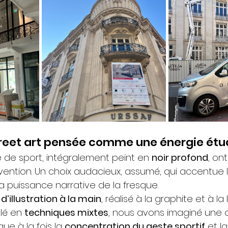
treet art pensée comme une énergie étu
e de sport, intégralement peint en 
noir profond
, ont
rvention. Un choix audacieux, assumé, qui accentue l
la puissance narrative de la fresque.
 
d’illustration à la main
, réalisé à la graphite et à la
llé en 
techniques mixtes
, nous avons imaginé une
ue à la fois la 
concentration du geste sportif
 et la