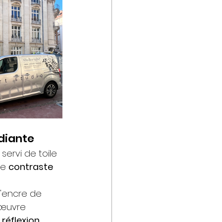
diante
 servi de toile 
e 
contraste 
 l'encre de 
 œuvre 
 
réflexion 