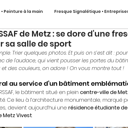
• Peinture à la main
Fresque Signalétique • Entreprise
SSAF de Metz : se dore d'une fre
eur
Fresque Signalétique • Intérieur
Signalétique a
 sa salle de sport
ple. Trier quelques photos. Et puis on s’est dit : pour
adhésif
Fresque Signalétique • Covering
Fresque S
c de l'audace, qui vient pousser les portes du bâti
t et des couleurs, on adore ! On vous montre tout !
sque métal • Découpe à la forme
Scénographie d'expos
ral au service d’un bâtiment emblémat
RSSAF, le bâtiment situé en plein 
centre-ville de Met
ité. Ce lieu à l’architecture monumentale, marqué p
stique
Bureau d'Étude Signalétique
s, devient aujourd’hui une 
résidence étudiante de
 Metz Vivest
.