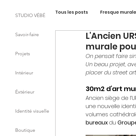
Tous les posts
Fresque murale 
STUDIO VÉBÉ
L'Ancien UR
Savoir-faire
Fresque Signalétique • Éxtéri
murale pour
Projets
On pensait faire sim
Fresque murale • Impression 
Un beau projet, ave
placer du street ar
Intérieur
DA • Identité visuelle
Fre
30m2 d'art mu
Éxtérieur
Ancien siège de l’U
une nouvelle ident
Total covering véhicules arti
Identité visuelle
volumes cathédrale
bureaux 
du 
Groupe
Boutique