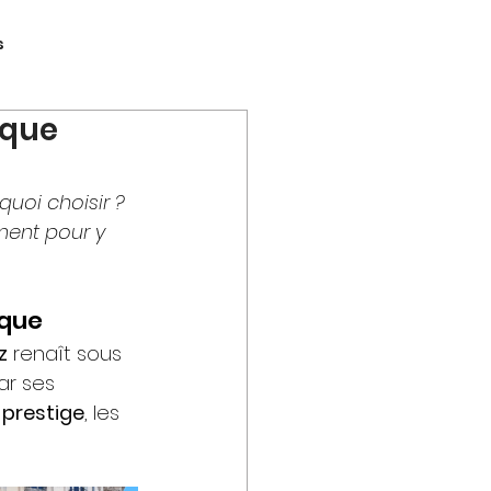
s
sque
rtistique
quoi choisir ? 
ignalétique • Sculptures
ment pour y 
ition
ique
z
 renaît sous 
ar ses 
 prestige
, les 