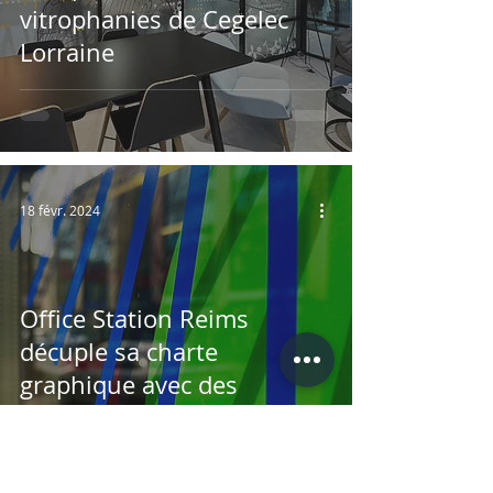
vitrophanies de Cegelec
Lorraine
18 févr. 2024
Office Station Reims
décuple sa charte
graphique avec des
fresques, des vitrophanies
et des signalétiques
artistiques haut-de-gamme