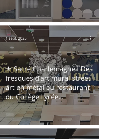
1 sept. 2025
⚜️ Sacré Charlemagne ! Des
fresques d'art mural street
art en métal au restaurant
du Collège Lycée
Charlemagne de Thionville