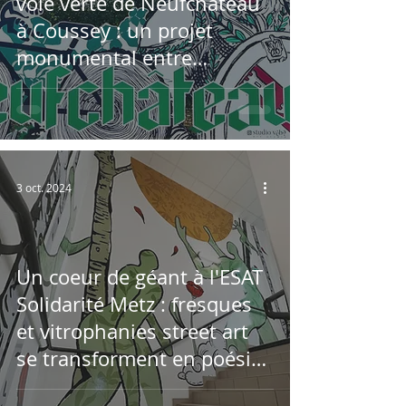
voie verte de Neufchâteau
à Coussey : un projet
monumental entre
fresques, sculptures et
signalétiques
3 oct. 2024
Un coeur de géant à l'ESAT
Solidarité Metz : fresques
et vitrophanies street art
se transforment en poésie
humaine